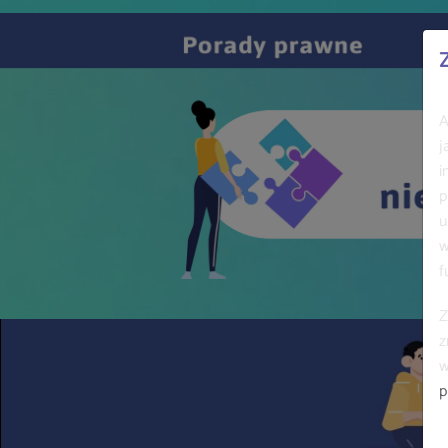
A
j
i
p
u
w
f
Z
z
w
p