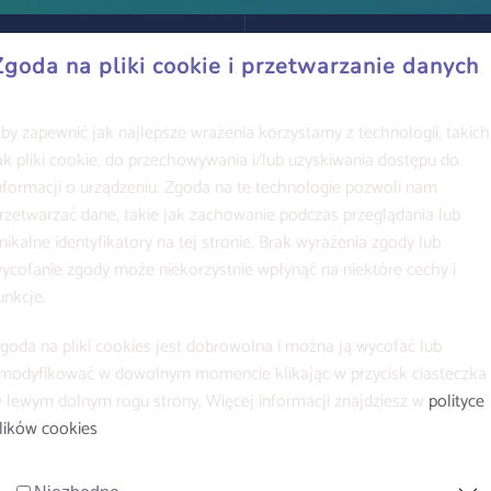
Zgoda na pliki cookie i przetwarzanie danych
by zapewnić jak najlepsze wrażenia korzystamy z technologii, takich
ak pliki cookie, do przechowywania i/lub uzyskiwania dostępu do
nformacji o urządzeniu. Zgoda na te technologie pozwoli nam
rzetwarzać dane, takie jak zachowanie podczas przeglądania lub
nikalne identyfikatory na tej stronie. Brak wyrażenia zgody lub
ycofanie zgody może niekorzystnie wpłynąć na niektóre cechy i
unkcje.
goda na pliki cookies jest dobrowolna i można ją wycofać lub
modyfikować w dowolnym momencie klikając w przycisk ciasteczka
 lewym dolnym rogu strony. Więcej informacji znajdziesz w
polityce
lików cookies
.